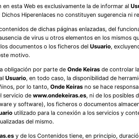
n en esta Web es exclusivamente la de informar al
Us
. Dichos Hiperenlaces no constituyen sugerencia ni 
ontenidos de dichas páginas enlazadas, del funcionam
a ausencia de virus u otros elementos en los mismos q
 los documentos o los ficheros del
Usuario
, excluyen
ste motivo.
la obligación por parte de
Onde Keiras
de controlar l
al
Usuario
, en todo caso, la disponibilidad de herra
inos, por lo tanto,
Onde Keiras
no se hace responsab
l servicio de
www.ondekeiras.es
, ni de los posible
ware y software), los ficheros o documentos almac
uario
utilizado para la conexión a los servicios y co
tualizadas del mismo.
as.es
y de los Contenidos tiene, en principio, duració