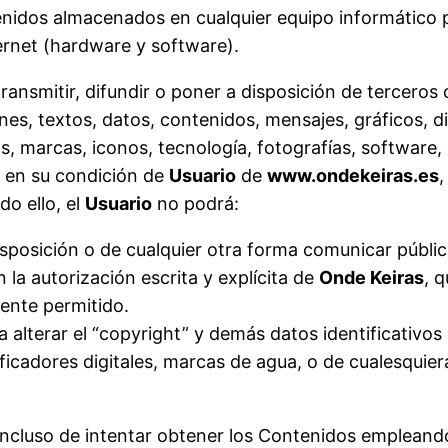
rechaza estas
enidos almacenados en cualquier equipo informático 
cookies,
ernet (hardware y software).
algunas
funcionalidades
ansmitir, difundir o poner a disposición de terceros 
desaparecerán
nes, textos, datos, contenidos, mensajes, gráficos, d
de la web.
s, marcas, iconos, tecnología, fotografías, software,
o en su condición de
Usuario
de
www.ondekeiras.es
,
Marketing
do ello, el
Usuario
no podrá:
Al compartir tus
intereses y
 disposición o de cualquier otra forma comunicar públ
comportamiento
mientras visitas
la autorización escrita y explícita de
Onde Keiras
, 
nuestro sitio,
mente permitido.
aumentas la
a alterar el “copyright” y demás datos identificativo
posibilidad de
ver contenido y
ntificadores digitales, marcas de agua, o de cualesqui
ofertas
personalizados.
ncluso de intentar obtener los Contenidos empleand