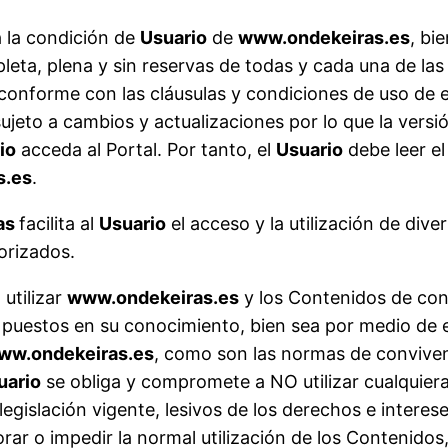
 la condición de
Usuario
de
www.ondekeiras.es
, bi
Estadísticas
eta, plena y sin reservas de todas y cada una de las
Para que
conforme con las cláusulas y condiciones de uso de es
podamos
mejorar la
sujeto a cambios y actualizaciones por lo que la vers
funcionalidad
io
acceda al Portal. Por tanto, el
Usuario
debe leer el
y estructura
s.es
.
de la web, en
base a cómo
as
facilita al
Usuario
el acceso y la utilización de di
se usa la
web.
orizados.
utilizar
www.ondekeiras.es
y los Contenidos de conf
Experiencia
s puestos en su conocimiento, bien sea por medio de es
Para que
ww.ondekeiras.es
, como son las normas de conviven
nuestra web
funcione lo
uario
se obliga y compromete a NO utilizar cualquiera
mejor posible
la legislación vigente, lesivos de los derechos e intere
durante tu
orar o impedir la normal utilización de los Contenidos
visita. Si