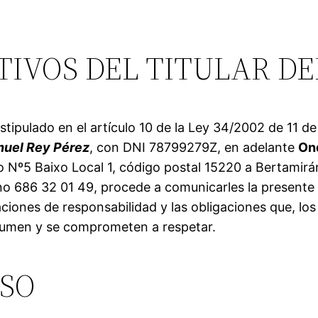
TIVOS DEL TITULAR DE
ipulado en el artículo 10 de la Ley 34/2002 de 11 de j
uel Rey Pérez
, con DNI 78799279Z, en adelante
On
ro Nº5 Baixo Local 1, código postal 15220 a Bertamirá
Necesarias
no 686 32 01 49, procede a comunicarles la presente
Estas
cookies no
ciones de responsabilidad y las obligaciones que, los 
son
sumen y se comprometen a respetar.
opcionales.
Son
necesarias
USO
para que
funcione la
web.