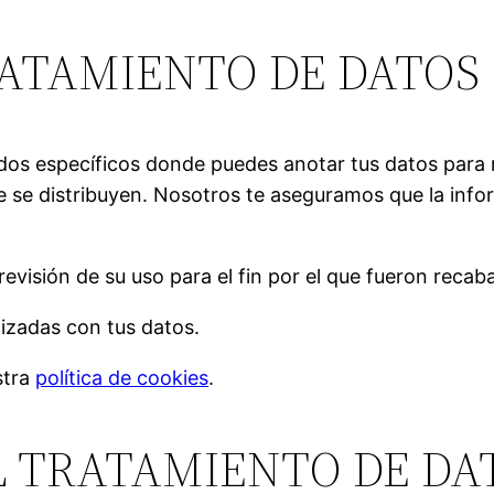
RATAMIENTO DE DATOS
Estadísticas
Para que
podamos
mejorar la
funcionalidad
dos específicos donde puedes anotar tus datos para r
y estructura
 se distribuyen. Nosotros te aseguramos que la infor
de la web, en
base a cómo
se usa la
web.
evisión de su uso para el fin por el que fueron recab
izadas con tus datos.
Experiencia
Para que
stra
política de cookies
.
nuestra web
funcione lo
mejor posible
L TRATAMIENTO DE DA
durante tu
visita. Si