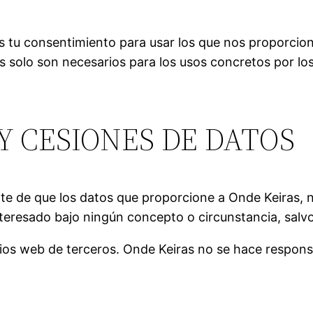
rechaza estas
cookies,
algunas
as tu consentimiento para usar los que nos proporcion
funcionalidades
 solo son necesarios para los usos concretos por los qu
desaparecerán
de la web.
Y CESIONES DE DATOS
Marketing
Al compartir tus
intereses y
comportamiento
mientras visitas
te de que los datos que proporcione a Onde Keiras, n
nuestro sitio,
nteresado bajo ningún concepto o circunstancia, salv
aumentas la
posibilidad de
ios web de terceros. Onde Keiras no se hace responsa
ver contenido y
ofertas
personalizados.