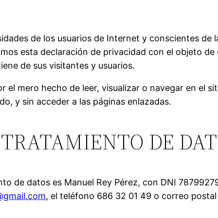
idades de los usuarios de Internet y conscientes de l
mos esta declaración de privacidad con el objeto de q
ene de sus visitantes y usuarios.
 el mero hecho de leer, visualizar o navegar en el si
ido, y sin acceder a las páginas enlazadas.
Necesarias
Estas
 TRATAMIENTO DE DA
cookies no
son
opcionales.
Son
necesarias
miento de datos es Manuel Rey Pérez, con DNI 78799279
para que
@gmail.com
, el teléfono 686 32 01 49 o correo postal
funcione la
web.